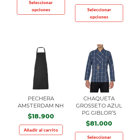
Seleccionar
Este
producto
opciones
Seleccionar
product
tiene
opciones
tiene
múltiples
múltiple
variantes.
variante
Las
Las
opciones
opcione
se
se
pueden
pueden
elegir
elegir
en
en
la
la
página
PECHERA
CHAQUETA
página
de
AMSTERDAM NH
GROSSETO AZUL
de
producto
PG GIBLOR’S
$
18.900
product
$
81.000
Añadir al carrito
Este
Seleccionar
product