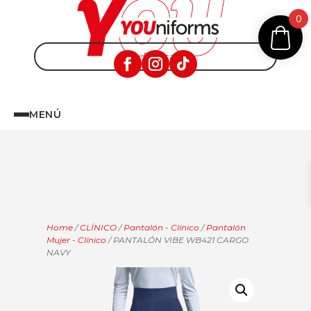
0
MENÚ
Home
/
CLÍNICO
/
Pantalón - Clínico
/
Pantalón
Mujer - Clínico
/ PANTALÓN VIBE WB421 CARGO
NAVY