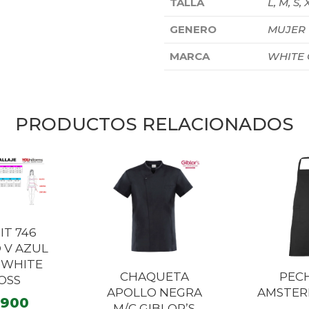
TALLA
L, M, S, 
GENERO
MUJER
MARCA
WHITE
PRODUCTOS RELACIONADOS
IT 746
 V AZUL
 WHITE
CHAQUETA
PEC
OSS
APOLLO NEGRA
AMSTER
.900
M/C GIBLOR’S