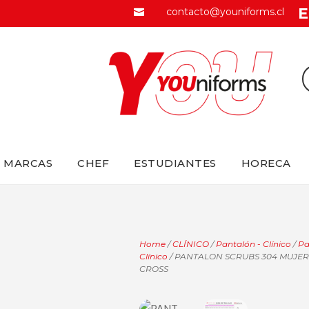
E
contacto@youniforms.cl

MARCAS
CHEF
ESTUDIANTES
HORECA
Home
/
CLÍNICO
/
Pantalón - Clínico
/
Pa
Clínico
/ PANTALON SCRUBS 304 MUJER
CROSS