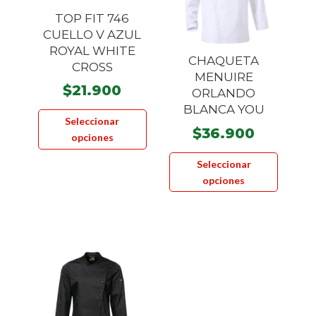
en
TOP FIT 746
la
CUELLO V AZUL
ROYAL WHITE
página
CHAQUETA
CROSS
de
MENUIRE
product
$
21.900
ORLANDO
Este
BLANCA YOU
Seleccionar
producto
$
36.900
opciones
tiene
Este
múltiples
Seleccionar
product
opciones
variantes.
tiene
Las
múltiple
opciones
variante
se
Las
pueden
opcione
elegir
se
en
pueden
la
elegir