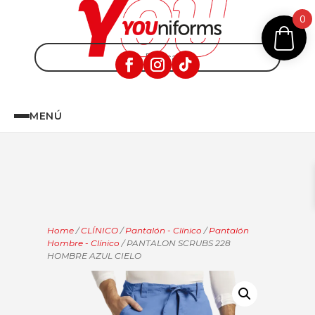
0
MENÚ
Home
/
CLÍNICO
/
Pantalón - Clínico
/
Pantalón
Hombre - Clínico
/ PANTALON SCRUBS 228
HOMBRE AZUL CIELO