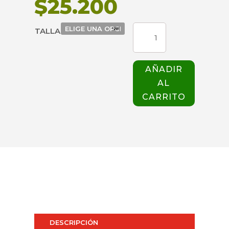
$
25.200
PANTALON
TALLA
SCRUBS
228
HOMBRE
AÑADIR
AZUL
AL
CIELO
cantidad
CARRITO
DESCRIPCIÓN