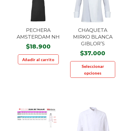
PECHERA
CHAQUETA
AMSTERDAM NH
MIRKO BLANCA
GIBLOR’S
$
18.900
$
37.000
Añadir al carrito
Este
Seleccionar
product
opciones
tiene
múltiple
variante
Las
opcione
se
pueden
elegir