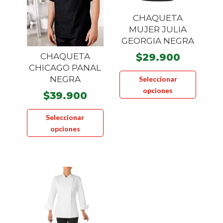
página
CHAQUETA
de
MUJER JULIA
product
GEORGIA NEGRA
CHAQUETA
$
29.900
CHICAGO PANAL
Este
NEGRA
Seleccionar
product
opciones
$
39.900
tiene
Este
múltiple
Seleccionar
producto
variante
opciones
tiene
Las
múltiples
opcione
variantes.
se
Las
pueden
opciones
elegir
se
en
pueden
la