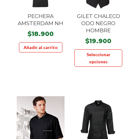
PECHERA
GILET CHALECO
AMSTERDAM NH
ODO NEGRO
HOMBRE
$
18.900
$
19.900
Añadir al carrito
Este
Seleccionar
product
opciones
tiene
múltiple
variante
Las
opcione
se
pueden
elegir
en
la