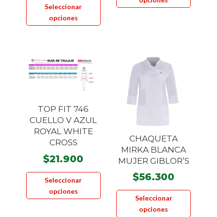
tiene
Seleccionar
producto
múltiple
opciones
tiene
variante
múltiples
Las
variantes.
opcione
Las
se
opciones
pueden
se
elegir
pueden
en
TOP FIT 746
elegir
la
CUELLO V AZUL
en
página
ROYAL WHITE
la
CHAQUETA
CROSS
de
página
MIRKA BLANCA
product
$
21.900
MUJER GIBLOR’S
de
Este
producto
$
56.300
Seleccionar
producto
Este
opciones
tiene
Seleccionar
product
múltiples
opciones
tiene