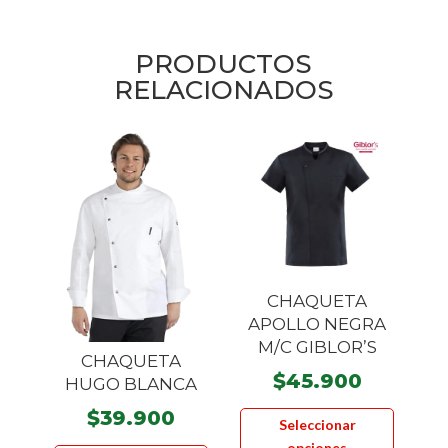
PRODUCTOS
RELACIONADOS
CHAQUETA
APOLLO NEGRA
M/C GIBLOR’S
CHAQUETA
$
45.900
HUGO BLANCA
Este
$
39.900
Seleccionar
product
Este
opciones