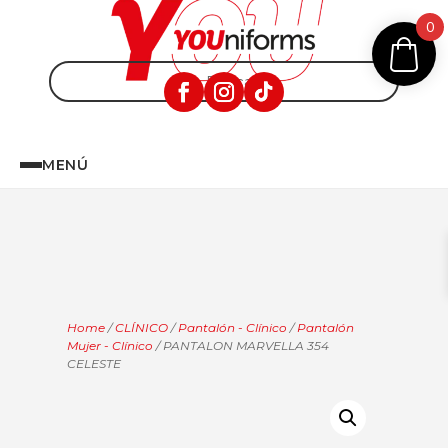
0
MENÚ
Home
/
CLÍNICO
/
Pantalón - Clínico
/
Pantalón
Mujer - Clínico
/ PANTALON MARVELLA 354
CELESTE