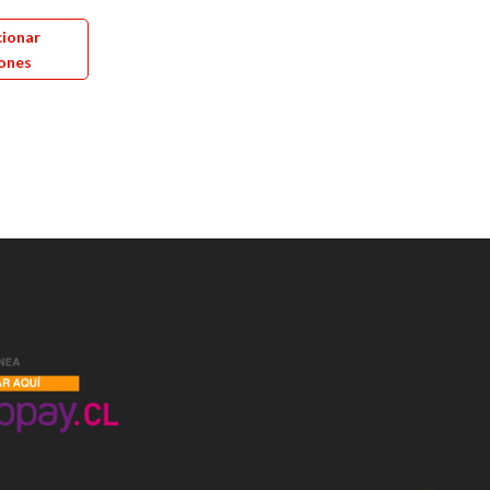
Este
múltiples
cionar
producto
variantes.
ones
tiene
Las
múltiples
opciones
variantes.
se
Las
pueden
opciones
elegir
se
en
pueden
la
elegir
página
en
de
la
producto
página
de
producto