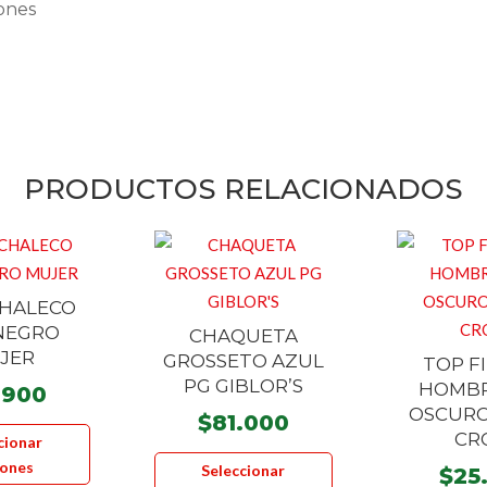
iones
PRODUCTOS RELACIONADOS
CHALECO
NEGRO
CHAQUETA
JER
GROSSETO AZUL
TOP FI
PG GIBLOR’S
HOMBR
.900
OSCURO
$
81.000
Este
CR
cionar
producto
Este
iones
Seleccionar
$
25
tiene
producto