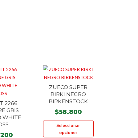
ZUECO SUPER
BIRKI NEGRO
BIRKENSTOCK
T 2266
E GRIS
$
58.800
 WHITE
Este
OSS
Seleccionar
producto
opciones
.200
tiene