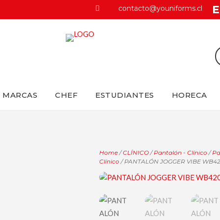
E
contacto@youniforms.cl

MARCAS
CHEF
ESTUDIANTES
HORECA
Home
/
CLÍNICO
/
Pantalón - Clínico
/
Pa
Clínico
/ PANTALÓN JOGGER VIBE WB4