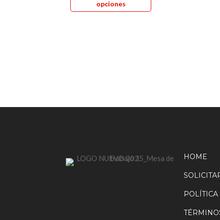
opciones
tiene
múltiples
variantes.
Las
opciones
se
pueden
elegir
en
la
página
de
HOME
producto
SOLICIT
POLÍTICA
TÉRMINO