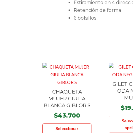
Estiramiento en 4 direcc
Retención de forma
6 bolsillos
GILET 
ODA 
CHAQUETA
MU
MUJER GIULIA
BLANCA GIBLOR’S
$
19
$
43.700
Selec
Este
opc
Seleccionar
producto