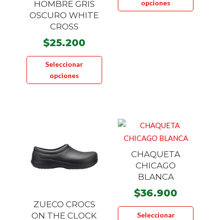
opciones
HOMBRE GRIS
tiene
OSCURO WHITE
múltiple
CROSS
variante
$
25.200
Las
Este
opcione
Seleccionar
producto
se
opciones
tiene
pueden
múltiples
elegir
variantes.
en
Las
la
opciones
página
se
de
CHAQUETA
pueden
product
CHICAGO
elegir
BLANCA
en
$
36.900
la
ZUECO CROCS
Este
página
Seleccionar
ON THE CLOCK
product