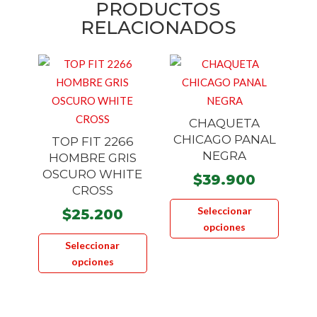
PRODUCTOS
RELACIONADOS
CHAQUETA
CHICAGO PANAL
TOP FIT 2266
NEGRA
HOMBRE GRIS
OSCURO WHITE
$
39.900
CROSS
Este
Seleccionar
$
25.200
product
opciones
Este
tiene
Seleccionar
producto
múltiple
opciones
tiene
variante
múltiples
Las
variantes.
opcione