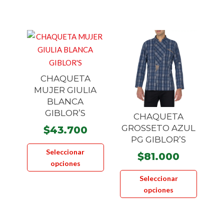
Las
se
opciones
pueden
se
elegir
pueden
en
elegir
la
en
página
CHAQUETA
la
de
MUJER GIULIA
página
product
BLANCA
de
GIBLOR’S
CHAQUETA
producto
GROSSETO AZUL
$
43.700
PG GIBLOR’S
Este
Seleccionar
$
81.000
producto
opciones
tiene
Este
Seleccionar
múltiples
product
opciones
variantes.
tiene
Las
múltiple
opciones
variante