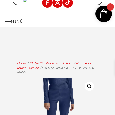
0
MENÚ
Home
/
CLÍNICO
/
Pantalón - Clínico
/
Pantalón
Mujer - Clínico
/ PANTALÓN JOGGER VIBE WB420
NAVY