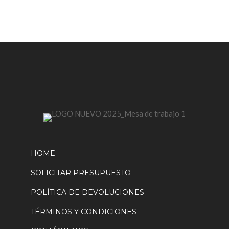
elegir
en
la
página
de
producto
HOME
SOLICITAR PRESUPUESTO
POLÍTICA DE DEVOLUCIONES
TÉRMINOS Y CONDICIONES