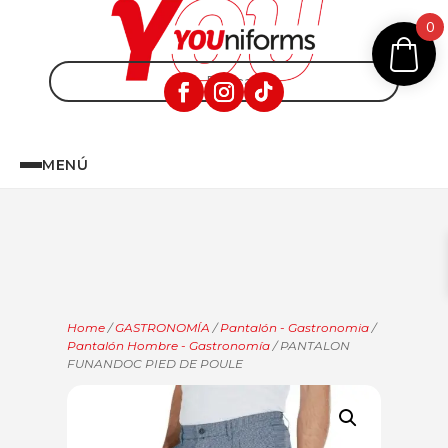
0
MENÚ
Home
/
GASTRONOMÍA
/
Pantalón - Gastronomia
/
Pantalón Hombre - Gastronomía
/ PANTALON
FUNANDOC PIED DE POULE