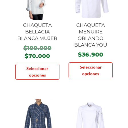
CHAQUETA
CHAQUETA
BELLAGIA
MENUIRE
BLANCA MUJER
ORLANDO
BLANCA YOU
El
$
100.000
$
36.900
precio
El
$
70.000
original
Este
precio
Este
Seleccionar
Seleccionar
era:
product
actual
producto
opciones
opciones
$100.000.
tiene
es:
tiene
múltiple
$70.000.
múltiples
variante
variantes.
Las
Las
opcione
opciones
se
se
pueden
pueden