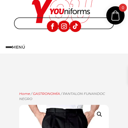
0
MENÚ
Home
/
GASTRONOMÍA
/ PANTALON FUNANDOC
NEGRO