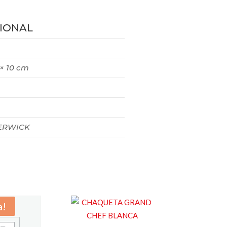
IONAL
 × 10 cm
RWICK
a!