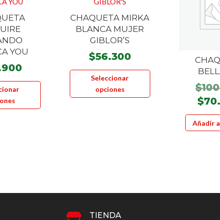
QUETA
CHAQUETA MIRKA
UIRE
BLANCA MUJER
ANDO
GIBLOR’S
CA YOU
$
56.300
CHAQ
.900
Este
BELL
Seleccionar
Este
producto
$
100
cionar
opciones
producto
tiene
$
70
iones
tiene
múltiples
múltiples
variantes.
Añadir a
variantes.
Las
Las
opciones
opciones
se
se
pueden
pueden
elegir
elegir
en
en
la
TIENDA
