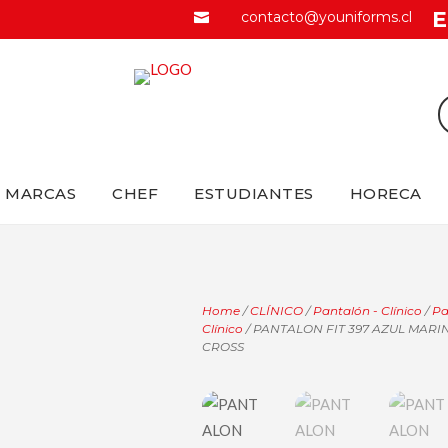
E
contacto@youniforms.cl

MARCAS
CHEF
ESTUDIANTES
HORECA
Home
/
CLÍNICO
/
Pantalón - Clínico
/
Pa
Clínico
/ PANTALON FIT 397 AZUL MARI
CROSS