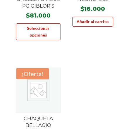
producto
product
PG GIBLOR’S
$
16.000
$
81.000
Añadir al carrito
Este
Seleccionar
producto
opciones
tiene
múltiples
variantes.
Las
opciones
¡Oferta!
se
pueden
elegir
en
la
página
CHAQUETA
de
BELLAGIO
producto