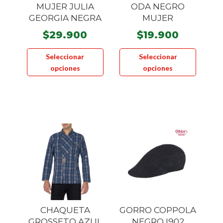
MUJER JULIA
ODA NEGRO
GEORGIA NEGRA
MUJER
$
29.900
$
19.900
Este
Este
Seleccionar
Seleccionar
producto
product
opciones
opciones
tiene
tiene
múltiples
múltiple
variantes.
variante
Las
Las
opciones
opcione
se
se
pueden
pueden
elegir
elegir
en
en
la
la
página
página
CHAQUETA
GORRO COPPOLA
de
de
GROSSETO AZUL
NEGRO I902