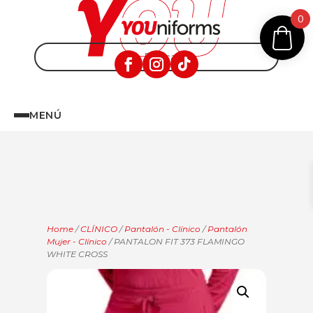
0
MENÚ
Home
/
CLÍNICO
/
Pantalón - Clínico
/
Pantalón
Mujer - Clínico
/ PANTALON FIT 373 FLAMINGO
WHITE CROSS