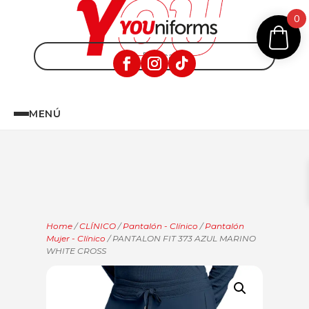
0
MENÚ
Home
/
CLÍNICO
/
Pantalón - Clínico
/
Pantalón
Mujer - Clínico
/ PANTALON FIT 373 AZUL MARINO
WHITE CROSS