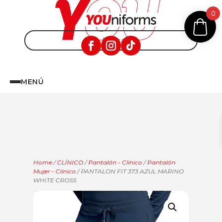
0
MENÚ
Home
/
CLÍNICO
/
Pantalón - Clínico
/
Pantalón
Mujer - Clínico
/ PANTALON FIT 373 AZUL MARINO
WHITE CROSS