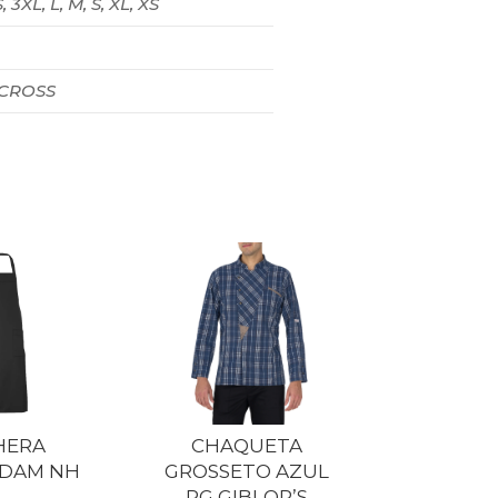
, 3XL, L, M, S, XL, XS
 CROSS
HERA
CHAQUETA
DAM NH
GROSSETO AZUL
PG GIBLOR’S