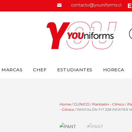
E
contacto@youniforms.cl

MARCAS
CHEF
ESTUDIANTES
HORECA
Home
/
CLÍNICO
/
Pantalón - Clínico
/
Pa
- Clínico
/ PANTALÓN FIT 328 PEWTER 