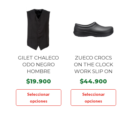
opciones
opcione
se
se
pueden
pueden
elegir
elegir
en
en
la
la
página
página
GILET CHALECO
ZUECO CROCS
de
de
ODO NEGRO
ON THE CLOCK
producto
product
HOMBRE
WORK SLIP ON
$
19.900
$
44.900
Este
Este
Seleccionar
Seleccionar
producto
product
opciones
opciones
tiene
tiene
múltiples
múltiple
variantes.
variante
Las
Las