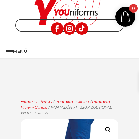
0
MENÚ
Home
/
CLÍNICO
/
Pantalón - Clínico
/
Pantalón
Mujer - Clínico
/ PANTALÓN FIT 328 AZUL ROYAL
WHITE CROSS