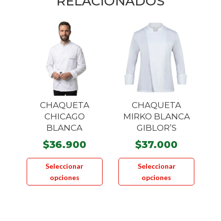
RELACIONADOS
CHAQUETA
CHAQUETA
CHICAGO
MIRKO BLANCA
BLANCA
GIBLOR’S
$
36.900
$
37.000
Este
Este
Seleccionar
Seleccionar
producto
product
opciones
opciones
tiene
tiene
múltiples
múltiple
variantes.
variante
Las
Las