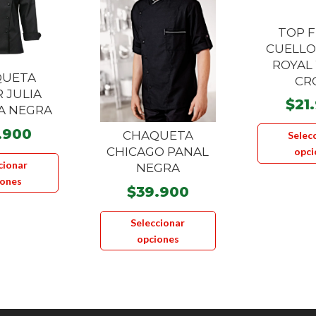
TOP F
CUELLO
ROYAL
QUETA
CR
 JULIA
$
21
A NEGRA
.900
CHAQUETA
Selec
CHICAGO PANAL
Este
opci
cionar
NEGRA
producto
iones
tiene
$
39.900
múltiples
Este
Seleccionar
variantes.
producto
opciones
Las
tiene
opciones
múltiples
se
variantes.
pueden
Las