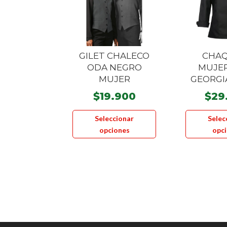
GILET CHALECO
CHA
ODA NEGRO
MUJER
MUJER
GEORGI
$
19.900
$
29
Este
Seleccionar
Selec
producto
opciones
opc
tiene
múltiples
variantes.
Las
opciones
se
pueden