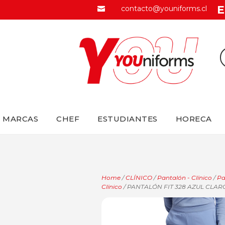
E
contacto@youniforms.cl

MARCAS
CHEF
ESTUDIANTES
HORECA
Home
/
CLÍNICO
/
Pantalón - Clínico
/
Pa
Clínico
/ PANTALÓN FIT 328 AZUL CLAR