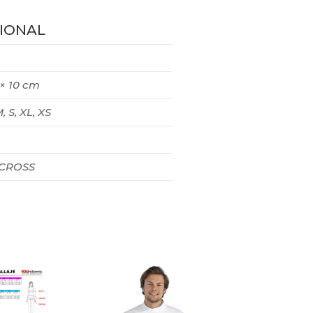
IONAL
 × 10 cm
, S, XL, XS
 CROSS