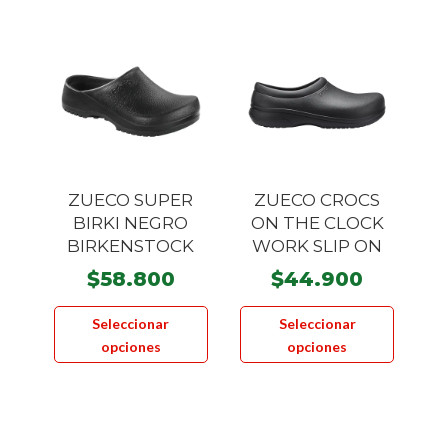
variante
Las
Las
opciones
opcione
se
se
pueden
pueden
elegir
elegir
en
en
la
la
página
ZUECO SUPER
ZUECO CROCS
página
de
BIRKI NEGRO
ON THE CLOCK
de
producto
BIRKENSTOCK
WORK SLIP ON
product
$
58.800
$
44.900
Este
Este
Seleccionar
Seleccionar
producto
product
opciones
opciones
tiene
tiene
múltiples
múltiple
variantes.
variante
Las
Las