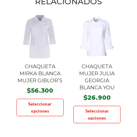
RELACIONADOS
CHAQUETA
CHAQUETA
MIRKA BLANCA
MUJER JULIA
MUJER GIBLOR’S
GEORGIA
BLANCA YOU
$
56.300
$
26.900
Este
Seleccionar
Este
producto
opciones
Seleccionar
product
tiene
opciones
tiene
múltiples
múltiple
variantes.