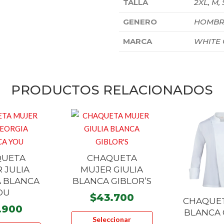
TALLA
2XL, M, 
GENERO
HOMBR
MARCA
WHITE
PRODUCTOS RELACIONADOS
QUETA
CHAQUETA
 JULIA
MUJER GIULIA
A BLANCA
BLANCA GIBLOR’S
OU
$
43.700
CHAQUET
.900
Este
BLANCA 
Seleccionar
Este
producto