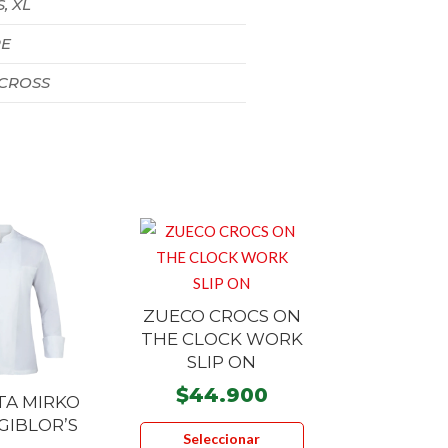
S, XL
E
 CROSS
ZUECO CROCS ON
THE CLOCK WORK
SLIP ON
$
44.900
A MIRKO
Este
GIBLOR’S
Seleccionar
producto