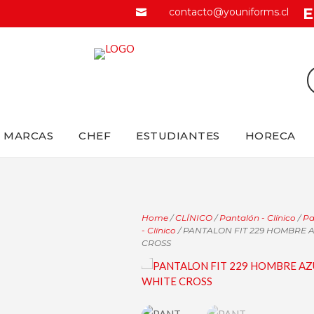
E
contacto@youniforms.cl

MARCAS
CHEF
ESTUDIANTES
HORECA
Home
/
CLÍNICO
/
Pantalón - Clínico
/
Pa
- Clínico
/ PANTALON FIT 229 HOMBRE 
CROSS