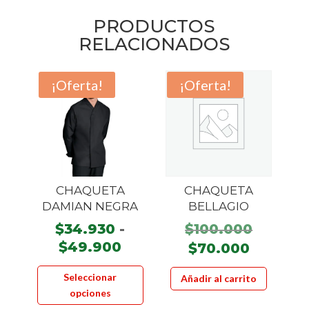
PRODUCTOS
RELACIONADOS
¡Oferta!
¡Oferta!
CHAQUETA
CHAQUETA
DAMIAN NEGRA
BELLAGIO
El
$
34.930
-
$
100.000
Rango
precio
$
49.900
El
$
70.000
de
origina
precio
Este
Seleccionar
Añadir al carrito
precios:
era:
actual
producto
opciones
desde
$100.00
es:
tiene