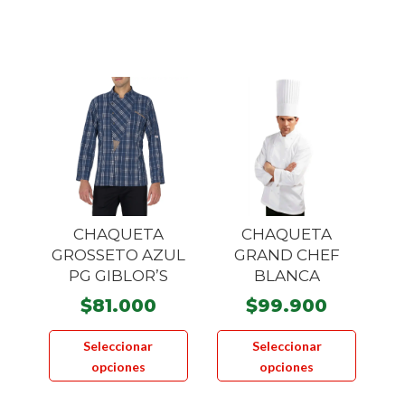
$34.930
$70.000
múltiples
hasta
variantes.
$49.900
Las
opciones
se
pueden
elegir
en
la
página
CHAQUETA
CHAQUETA
de
GROSSETO AZUL
GRAND CHEF
producto
PG GIBLOR’S
BLANCA
$
81.000
$
99.900
Este
Este
Seleccionar
Seleccionar
producto
product
opciones
opciones
tiene
tiene
múltiples
múltiple