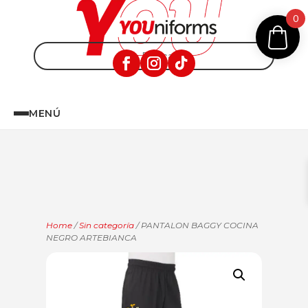
0
MENÚ
Home
/
Sin categoría
/ PANTALON BAGGY COCINA
NEGRO ARTEBIANCA