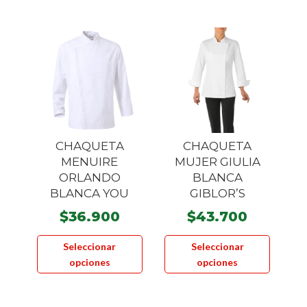
variante
Las
Las
opciones
opcione
se
se
pueden
pueden
elegir
elegir
en
en
la
la
página
CHAQUETA
CHAQUETA
página
de
MENUIRE
MUJER GIULIA
de
producto
ORLANDO
BLANCA
product
BLANCA YOU
GIBLOR’S
$
36.900
$
43.700
Este
Este
Seleccionar
Seleccionar
producto
product
opciones
opciones
tiene
tiene
múltiples
múltiple
variantes.
variante