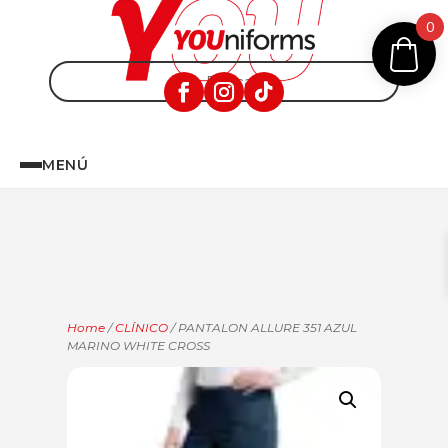
0
MENÚ
Home
/
CLÍNICO
/ PANTALON ALLURE 351 AZUL
MARINO WHITE CROSS