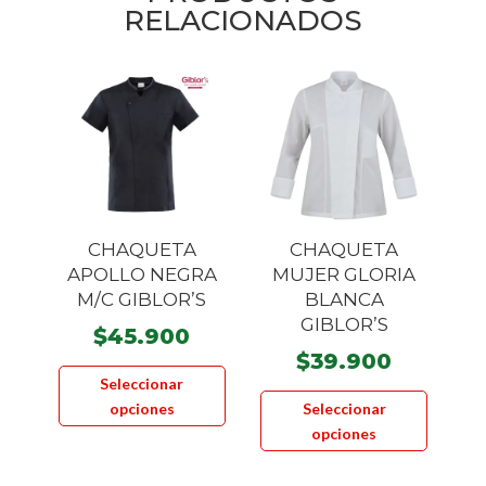
RELACIONADOS
CHAQUETA
CHAQUETA
APOLLO NEGRA
MUJER GLORIA
M/C GIBLOR’S
BLANCA
GIBLOR’S
$
45.900
$
39.900
Este
Seleccionar
Este
producto
opciones
Seleccionar
product
tiene
opciones
tiene
múltiples
múltiple
variantes.