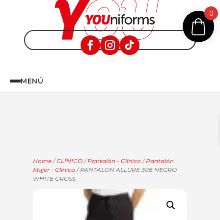
0
MENÚ
Home
/
CLÍNICO
/
Pantalón - Clínico
/
Pantalón
Mujer - Clínico
/ PANTALON ALLURE 308 NEGRO
WHITE CROSS