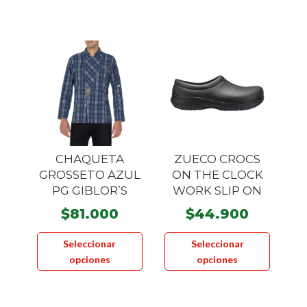
variantes.
múltiple
Las
variante
opciones
Las
se
opcione
pueden
se
elegir
pueden
en
elegir
la
en
página
la
CHAQUETA
ZUECO CROCS
de
página
GROSSETO AZUL
ON THE CLOCK
producto
PG GIBLOR’S
WORK SLIP ON
de
product
$
81.000
$
44.900
Este
Este
Seleccionar
Seleccionar
producto
product
opciones
opciones
tiene
tiene
múltiples
múltiple
variantes.
variante