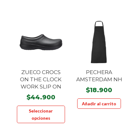
múltiples
variante
variantes.
Las
Las
opcione
opciones
se
se
pueden
pueden
elegir
elegir
en
en
la
la
página
ZUECO CROCS
PECHERA
página
de
ON THE CLOCK
AMSTERDAM NH
de
product
WORK SLIP ON
$
18.900
producto
$
44.900
Añadir al carrito
Este
Seleccionar
producto
opciones
tiene
múltiples
variantes.