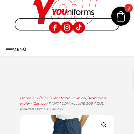
0
MENÚ
Home
/
CLÍNICO
/
Pantalón - Clínico
/
Pantalón
Mujer - Clínico
/ PANTALON ALLURE 308 AZUL
MARINO WHITE CROSS