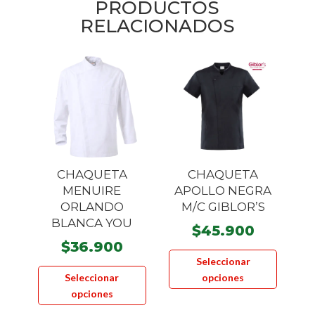
PRODUCTOS
RELACIONADOS
CHAQUETA
CHAQUETA
MENUIRE
APOLLO NEGRA
ORLANDO
M/C GIBLOR’S
BLANCA YOU
$
45.900
$
36.900
Este
Seleccionar
Este
product
Seleccionar
opciones
producto
tiene
opciones
tiene
múltiple