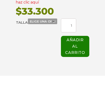
haz clic aquí
$
33.300
PANTALON
TALLA
ALLURE
225
HOMBRE
AÑADIR
BLANCO
AL
WHITE
CROSS
CARRITO
cantidad