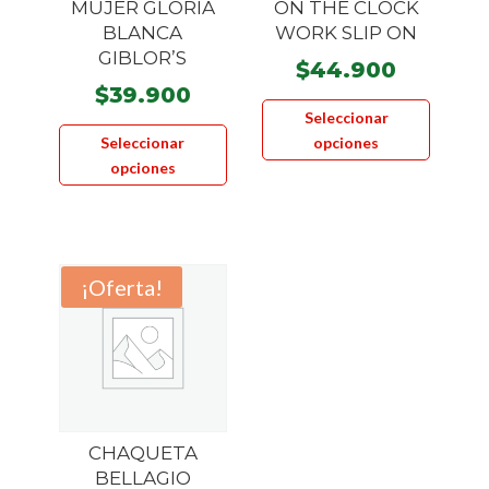
MUJER GLORIA
ON THE CLOCK
de
producto
BLANCA
WORK SLIP ON
product
GIBLOR’S
$
44.900
$
39.900
Este
Seleccionar
Este
product
Seleccionar
opciones
producto
tiene
opciones
tiene
múltiple
múltiples
variante
variantes.
Las
Las
opcione
¡Oferta!
opciones
se
se
pueden
pueden
elegir
elegir
en
en
la
la
página
CHAQUETA
página
de
BELLAGIO