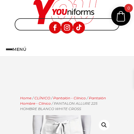
0
MENÚ
Home
/
CLÍNICO
/
Pantalón - Clínico
/
Pantalón
Hombre - Clínico
/ PANTALON ALLURE 225
HOMBRE BLANCO WHITE CROSS