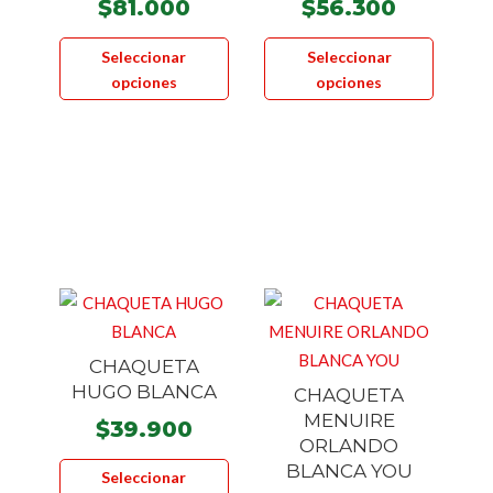
$
81.000
$
56.300
Este
Este
Seleccionar
Seleccionar
producto
product
opciones
opciones
tiene
tiene
múltiples
múltiple
variantes.
variante
Las
Las
opciones
opcione
se
se
pueden
pueden
elegir
elegir
en
en
la
la
CHAQUETA
página
página
HUGO BLANCA
CHAQUETA
de
de
MENUIRE
$
39.900
producto
product
ORLANDO
Este
BLANCA YOU
Seleccionar
producto