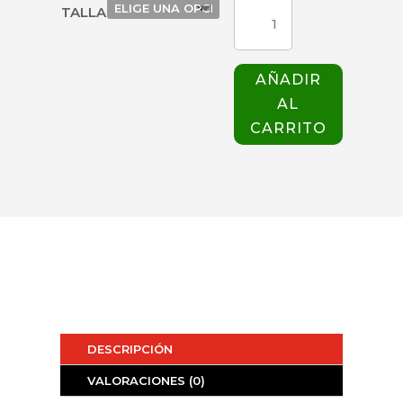
PANTALON
TALLA
ALLURE
225
HOMBRE
AÑADIR
AZUL
AL
CIELO
WHITE
CARRITO
CROSS
cantidad
DESCRIPCIÓN
VALORACIONES (0)