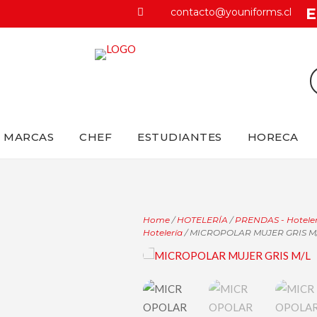
E
contacto@youniforms.cl

MARCAS
CHEF
ESTUDIANTES
HORECA
Home
/
HOTELERÍA
/
PRENDAS - Hoteler
Hotelería
/ MICROPOLAR MUJER GRIS M