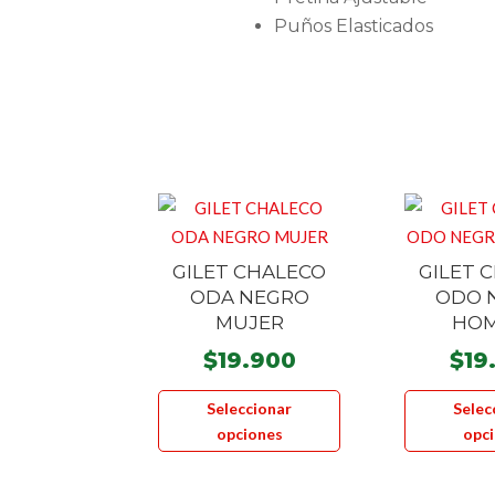
Puños Elasticados
GILET CHALECO
GILET 
ODA NEGRO
ODO 
MUJER
HO
$
19.900
$
19
Este
Seleccionar
Selec
producto
opciones
opc
tiene
múltiples