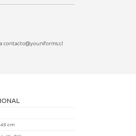
o a contacto@youniforms.cl
IONAL
× 45 cm