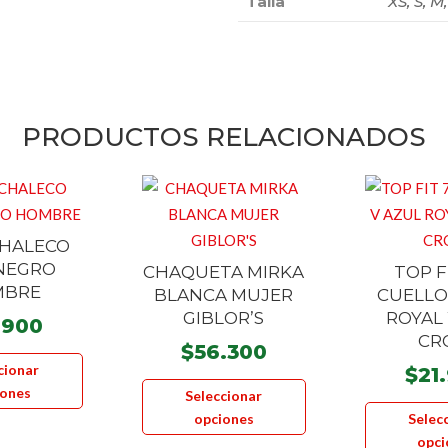
Talla
XS, S, M,
PRODUCTOS RELACIONADOS
CHALECO
NEGRO
CHAQUETA MIRKA
TOP F
MBRE
BLANCA MUJER
CUELLO
GIBLOR’S
ROYAL
.900
CR
$
56.300
Este
cionar
$
21
producto
Este
iones
Seleccionar
tiene
producto
opciones
Selec
múltiples
tiene
opci