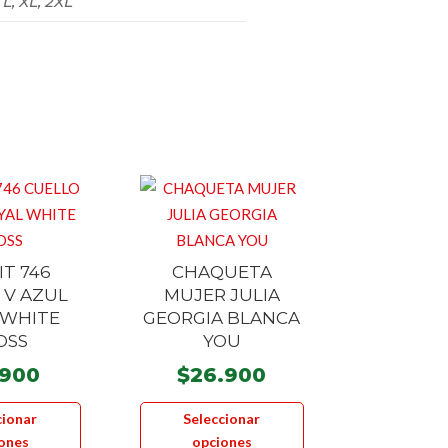
 L, XL, 2XL
IT 746
CHAQUETA
 V AZUL
MUJER JULIA
 WHITE
GEORGIA BLANCA
OSS
YOU
.900
$
26.900
Este
Este
cionar
Seleccionar
producto
producto
ones
opciones