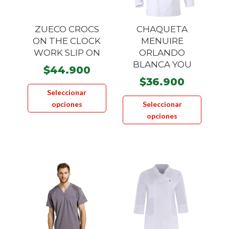
ZUECO CROCS
CHAQUETA
ON THE CLOCK
MENUIRE
WORK SLIP ON
ORLANDO
BLANCA YOU
$
44.900
$
36.900
Este
Seleccionar
Este
producto
opciones
Seleccionar
product
tiene
opciones
tiene
múltiples
múltiple
variantes.
variante
Las
Las
opciones
opcione
se
se
pueden
pueden
elegir
elegir
en
en
la