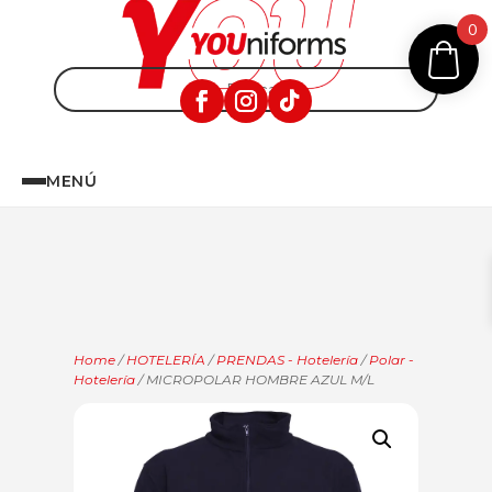
0
MENÚ
Home
/
HOTELERÍA
/
PRENDAS - Hotelería
/
Polar -
Hotelería
/ MICROPOLAR HOMBRE AZUL M/L