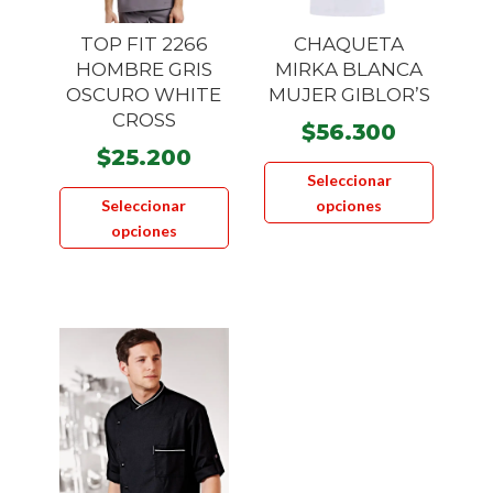
la
página
TOP FIT 2266
CHAQUETA
página
de
HOMBRE GRIS
MIRKA BLANCA
de
producto
OSCURO WHITE
MUJER GIBLOR’S
product
CROSS
$
56.300
$
25.200
Este
Seleccionar
Este
product
Seleccionar
opciones
producto
tiene
opciones
tiene
múltiple
múltiples
variante
variantes.
Las
Las
opcione
opciones
se
se
pueden
pueden
elegir
elegir
en
en
la