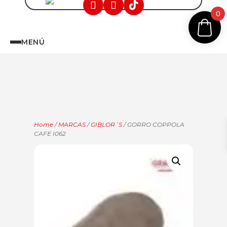
0
MENÚ
Home
/
MARCAS
/
GIBLOR´S
/ GORRO COPPOLA
CAFE I062