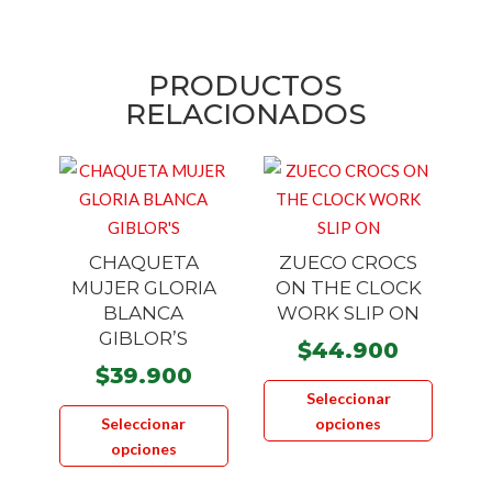
PRODUCTOS
RELACIONADOS
CHAQUETA
ZUECO CROCS
MUJER GLORIA
ON THE CLOCK
BLANCA
WORK SLIP ON
GIBLOR’S
$
44.900
$
39.900
Este
Seleccionar
Este
product
Seleccionar
opciones
producto
tiene
opciones
tiene
múltiple
múltiples
variante