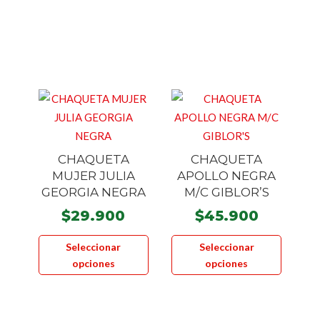
variantes.
Las
Las
opcione
opciones
se
se
pueden
pueden
elegir
elegir
en
en
la
la
página
CHAQUETA
CHAQUETA
página
de
MUJER JULIA
APOLLO NEGRA
de
product
GEORGIA NEGRA
M/C GIBLOR’S
producto
$
29.900
$
45.900
Este
Este
Seleccionar
Seleccionar
producto
product
opciones
opciones
tiene
tiene
múltiples
múltiple
variantes.
variante