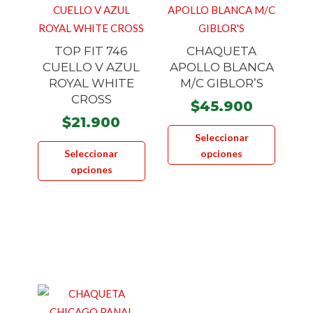
en
la
página
TOP FIT 746
CHAQUETA
de
CUELLO V AZUL
APOLLO BLANCA
producto
ROYAL WHITE
M/C GIBLOR’S
CROSS
$
45.900
$
21.900
Este
Seleccionar
Este
product
Seleccionar
opciones
producto
tiene
opciones
tiene
múltiple
múltiples
variante
variantes.
Las
Las
opcione
opciones
se
se
pueden
pueden
elegir
elegir
en