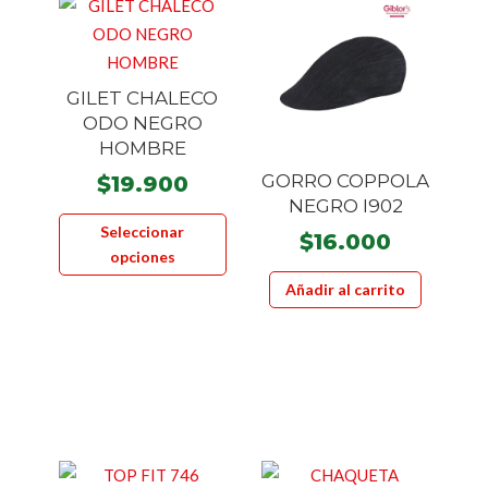
GILET CHALECO
ODO NEGRO
HOMBRE
GORRO COPPOLA
$
19.900
NEGRO I902
Este
Seleccionar
$
16.000
producto
opciones
tiene
Añadir al carrito
múltiples
variantes.
Las
opciones
se
pueden
elegir