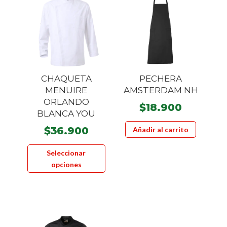
se
pueden
elegir
en
la
página
CHAQUETA
PECHERA
de
MENUIRE
AMSTERDAM NH
product
ORLANDO
$
18.900
BLANCA YOU
$
36.900
Añadir al carrito
Este
Seleccionar
producto
opciones
tiene
múltiples
variantes.
Las
opciones