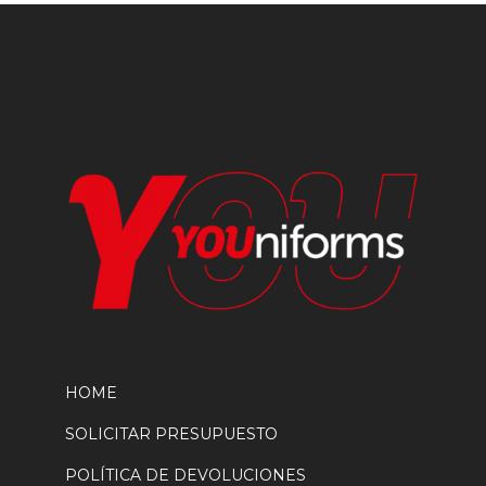
pueden
elegir
en
la
página
de
producto
HOME
SOLICITAR PRESUPUESTO
POLÍTICA DE DEVOLUCIONES