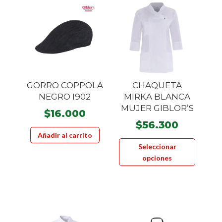
GORRO COPPOLA
CHAQUETA
NEGRO I902
MIRKA BLANCA
MUJER GIBLOR’S
$
16.000
$
56.300
Añadir al carrito
Este
Seleccionar
product
opciones
tiene
múltiple
variante
Las
opcione