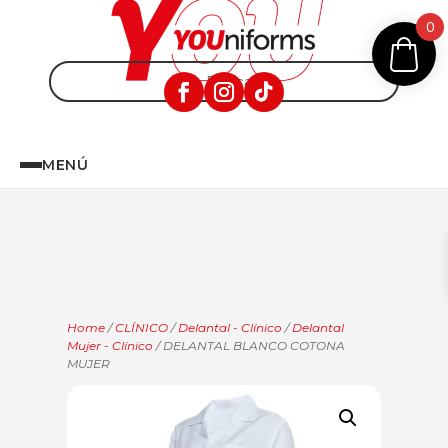
0
MENÚ
Home
/
CLÍNICO
/
Delantal - Clínico
/
Delantal
Mujer - Clínico
/ DELANTAL BLANCO COTONA
MUJER