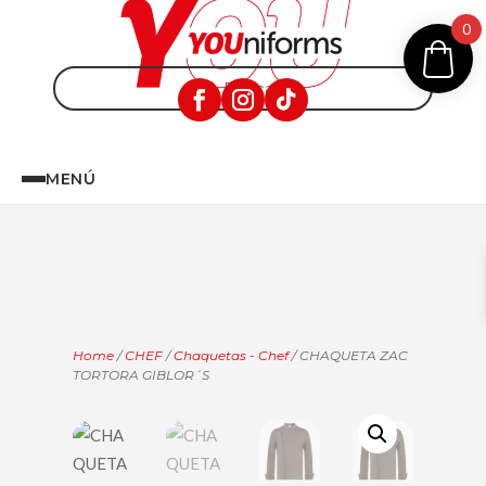
0
MENÚ
Home
/
CHEF
/
Chaquetas - Chef
/ CHAQUETA ZAC
TORTORA GIBLOR´S