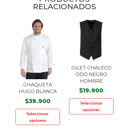
RELACIONADOS
GILET CHALECO
ODO NEGRO
HOMBRE
CHAQUETA
$
19.900
HUGO BLANCA
Este
$
39.900
Seleccionar
product
Este
opciones
tiene
Seleccionar
producto
múltiple
opciones
tiene
variante