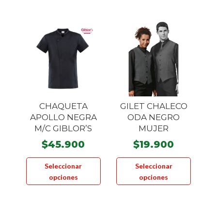
múltiples
Las
variantes.
opcione
Las
se
opciones
pueden
se
elegir
pueden
en
elegir
la
en
página
la
CHAQUETA
GILET CHALECO
de
página
APOLLO NEGRA
ODA NEGRO
product
M/C GIBLOR’S
MUJER
de
producto
$
45.900
$
19.900
Este
Este
Seleccionar
Seleccionar
producto
product
opciones
opciones
tiene
tiene
múltiples
múltiple
variantes.
variante