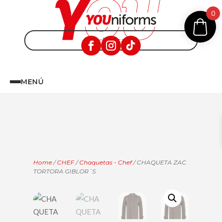
0
MENÚ
Home
/
CHEF
/
Chaquetas - Chef
/ CHAQUETA ZAC
TORTORA GIBLOR´S