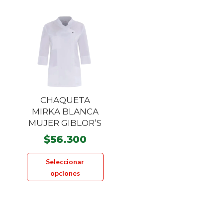
Las
opcione
se
pueden
elegir
en
la
página
CHAQUETA
de
MIRKA BLANCA
product
MUJER GIBLOR’S
$
56.300
Este
Seleccionar
producto
opciones
tiene
múltiples
variantes.
Las