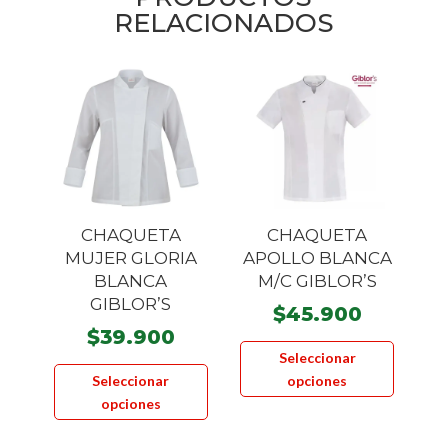
RELACIONADOS
CHAQUETA
CHAQUETA
MUJER GLORIA
APOLLO BLANCA
BLANCA
M/C GIBLOR’S
GIBLOR’S
$
45.900
$
39.900
Este
Seleccionar
Este
product
Seleccionar
opciones
producto
tiene
opciones
tiene
múltiple
múltiples
variante