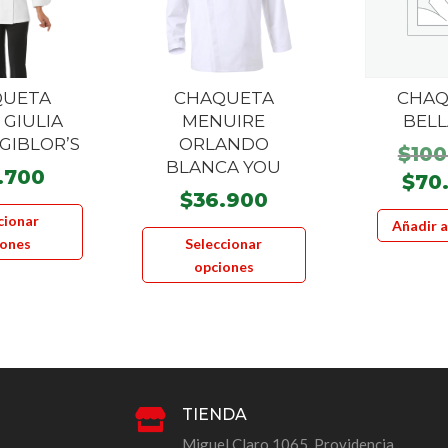
QUETA
CHAQUETA
CHAQ
 GIULIA
MENUIRE
BELL
GIBLOR’S
ORLANDO
$
100
BLANCA YOU
.700
$
70
$
36.900
Este
cionar
Este
Añadir a
producto
iones
Seleccionar
producto
tiene
opciones
tiene
múltiples
múltiples
variantes.
variantes.
Las
Las
opciones
opciones
se
se
pueden
TIENDA

pueden
elegir
Miguel Claro 1065, Providencia