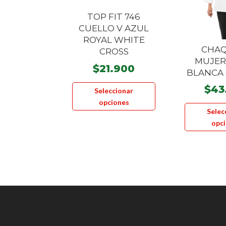
TOP FIT 746
CUELLO V AZUL
ROYAL WHITE
CHA
CROSS
MUJER
$
21.900
BLANCA 
Este
$
43
Seleccionar
producto
opciones
tiene
Selec
múltiples
opc
variantes.
Las
opciones
se
pueden
elegir
en
la