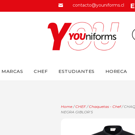
E
contacto@youniforms.cl

MARCAS
CHEF
ESTUDIANTES
HORECA
Home
/
CHEF
/
Chaquetas - Chef
/ CHAQ
NEGRA GIBLOR’S