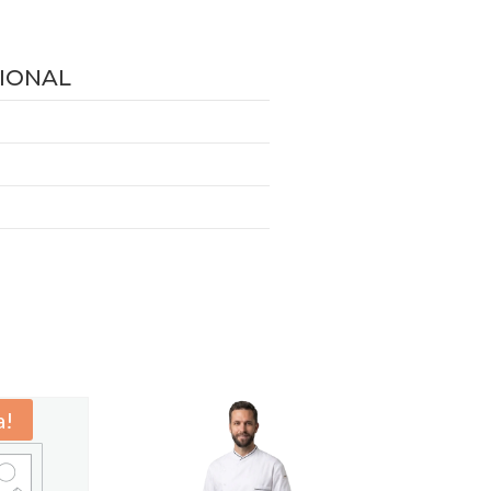
IONAL
a!