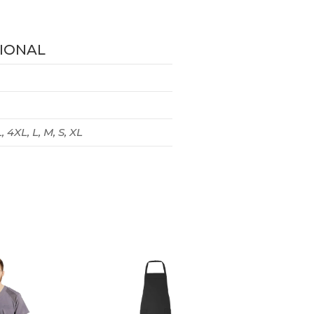
IONAL
, 4XL, L, M, S, XL