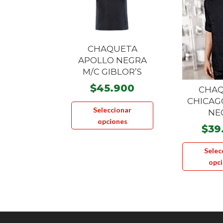
CHAQUETA
APOLLO NEGRA
M/C GIBLOR’S
$
45.900
CHA
CHICAG
Este
Seleccionar
NE
producto
opciones
tiene
$
39
múltiples
Selec
variantes.
opc
Las
opciones
se
pueden
elegir