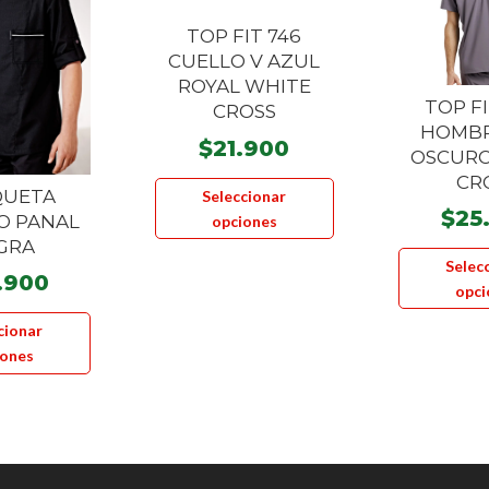
TOP FIT 746
CUELLO V AZUL
ROYAL WHITE
TOP FI
CROSS
HOMBR
$
21.900
OSCURO
Este
CR
QUETA
Seleccionar
producto
$
25
O PANAL
opciones
tiene
GRA
múltiples
Selec
.900
variantes.
opci
Este
Las
cionar
producto
opciones
iones
tiene
se
múltiples
pueden
variantes.
elegir
Las
en
opciones
la