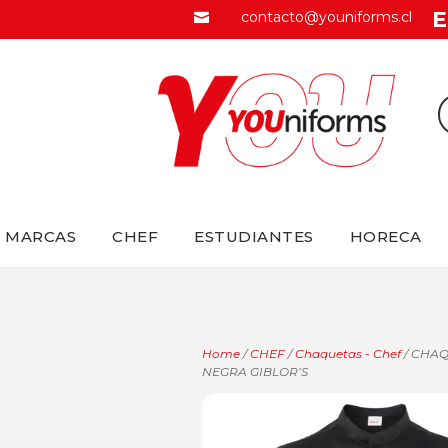
E
contacto@youniforms.cl

MARCAS
CHEF
ESTUDIANTES
HORECA
Home
/
CHEF
/
Chaquetas - Chef
/ CHAQ
NEGRA GIBLOR’S