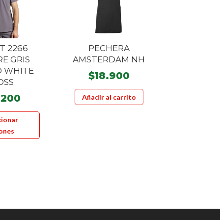
T 2266
PECHERA
E GRIS
AMSTERDAM NH
 WHITE
$
18.900
OSS
.200
Añadir al carrito
Este
cionar
producto
ones
tiene
múltiples
variantes.
Las
opciones
se
pueden