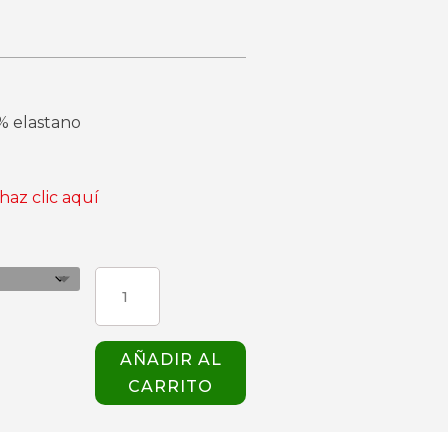
3% elastano
haz clic aquí
CHAQUETA
PAUL
NEGRA
GIBLOR'S
AÑADIR AL
cantidad
CARRITO