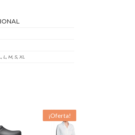
IONAL
, L, M, S, XL
¡Oferta!