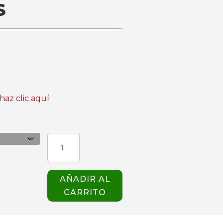
S
haz clic aquí
CHAQUETA
MINERVA
NEGRA
MUJER
AÑADIR AL
GIBLOR'S
CARRITO
cantidad