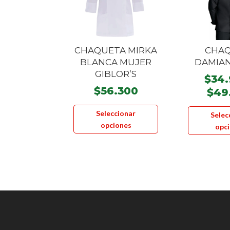
CHAQUETA MIRKA
CHA
BLANCA MUJER
DAMIA
GIBLOR’S
$
34
$
56.300
$
49
Este
Seleccionar
Selec
producto
opciones
opc
tiene
múltiples
variantes.
Las
opciones
se
pueden
elegir