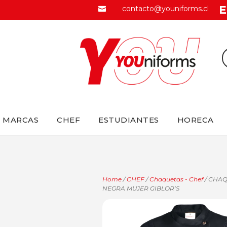
E
contacto@youniforms.cl

MARCAS
CHEF
ESTUDIANTES
HORECA
Home
/
CHEF
/
Chaquetas - Chef
/ CHA
NEGRA MUJER GIBLOR’S