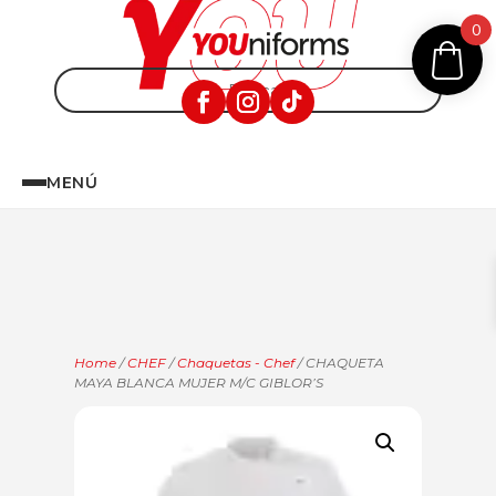
0
MENÚ
Home
/
CHEF
/
Chaquetas - Chef
/ CHAQUETA
MAYA BLANCA MUJER M/C GIBLOR’S