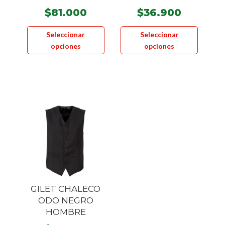
$
81.000
$
36.900
Este
Este
Seleccionar
Seleccionar
producto
product
opciones
opciones
tiene
tiene
múltiples
múltiple
variantes.
variante
Las
Las
opciones
opcione
se
se
pueden
pueden
elegir
elegir
en
en
la
la
página
página
GILET CHALECO
de
de
ODO NEGRO
producto
product
HOMBRE