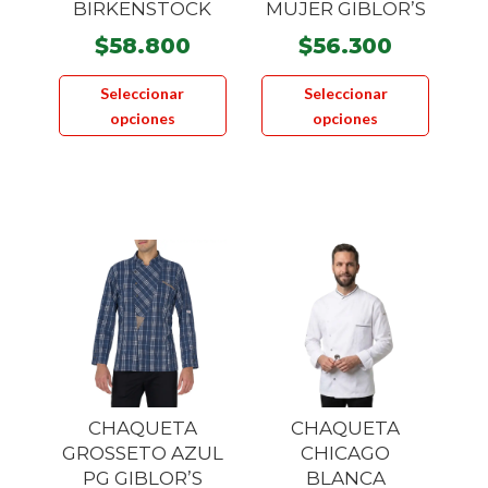
BIRKENSTOCK
MUJER GIBLOR’S
$
58.800
$
56.300
Este
Este
Seleccionar
Seleccionar
producto
product
opciones
opciones
tiene
tiene
múltiples
múltiple
variantes.
variante
Las
Las
opciones
opcione
se
se
pueden
pueden
elegir
elegir
en
en
la
la
página
página
CHAQUETA
CHAQUETA
de
de
GROSSETO AZUL
CHICAGO
producto
product
PG GIBLOR’S
BLANCA