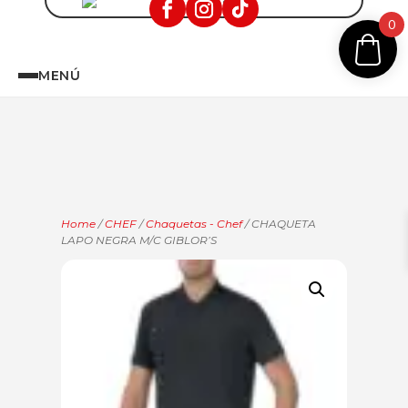
0
MENÚ
Home
/
CHEF
/
Chaquetas - Chef
/ CHAQUETA
LAPO NEGRA M/C GIBLOR’S