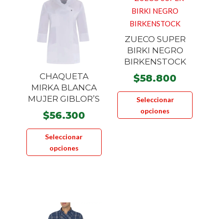
ZUECO SUPER
BIRKI NEGRO
BIRKENSTOCK
CHAQUETA
$
58.800
MIRKA BLANCA
Este
MUJER GIBLOR’S
Seleccionar
product
opciones
$
56.300
tiene
Este
múltiple
Seleccionar
producto
variante
opciones
tiene
Las
múltiples
opcione
variantes.
se
Las
pueden
opciones
elegir
se
en