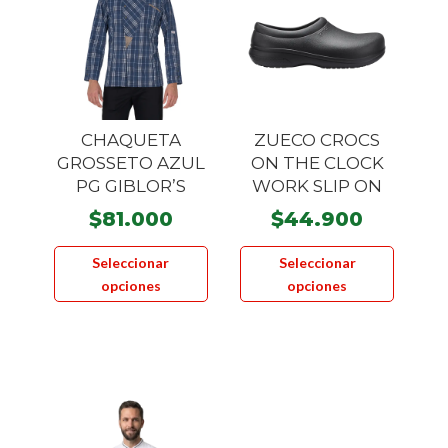
pueden
la
elegir
página
en
de
la
product
página
CHAQUETA
ZUECO CROCS
de
GROSSETO AZUL
ON THE CLOCK
producto
PG GIBLOR’S
WORK SLIP ON
$
81.000
$
44.900
Este
Este
Seleccionar
Seleccionar
producto
product
opciones
opciones
tiene
tiene
múltiples
múltiple
variantes.
variante
Las
Las
opciones
opcione
se
se