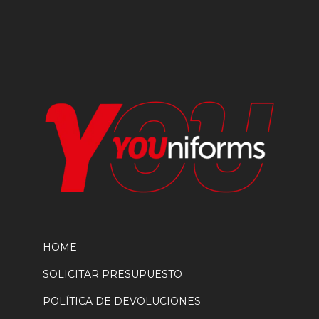
elegir
en
la
página
de
producto
HOME
SOLICITAR PRESUPUESTO
POLÍTICA DE DEVOLUCIONES