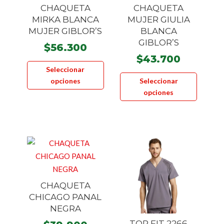
CHAQUETA
CHAQUETA
MIRKA BLANCA
MUJER GIULIA
MUJER GIBLOR’S
BLANCA
GIBLOR’S
$
56.300
$
43.700
Este
Seleccionar
Este
producto
opciones
Seleccionar
product
tiene
opciones
tiene
múltiples
múltiple
variantes.
variante
Las
Las
opciones
opcione
se
se
pueden
pueden
elegir
CHAQUETA
elegir
en
CHICAGO PANAL
en
la
NEGRA
la
página
TOP FIT 2266