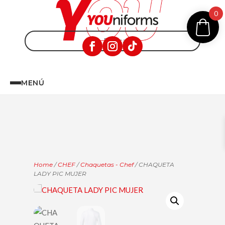
0
MENÚ
Home
/
CHEF
/
Chaquetas - Chef
/ CHAQUETA
LADY PIC MUJER