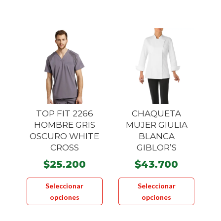
múltiple
variante
Las
opcione
se
pueden
elegir
en
la
TOP FIT 2266
CHAQUETA
página
HOMBRE GRIS
MUJER GIULIA
OSCURO WHITE
BLANCA
de
CROSS
GIBLOR’S
product
$
25.200
$
43.700
Este
Este
Seleccionar
Seleccionar
producto
product
opciones
opciones
tiene
tiene
múltiples
múltiple