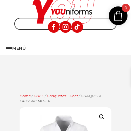
0
MENÚ
Home
/
CHEF
/
Chaquetas - Chef
/ CHAQUETA
LADY PIC MUJER