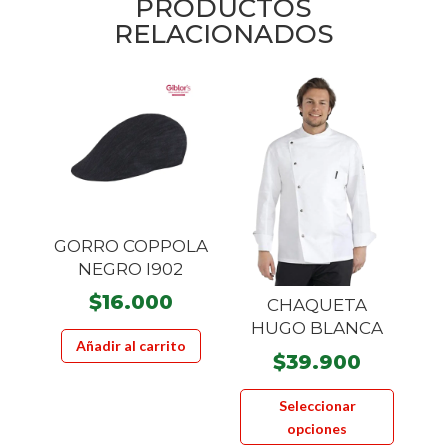
PRODUCTOS
RELACIONADOS
GORRO COPPOLA
NEGRO I902
$
16.000
CHAQUETA
HUGO BLANCA
Añadir al carrito
$
39.900
Este
Seleccionar
product
opciones
tiene