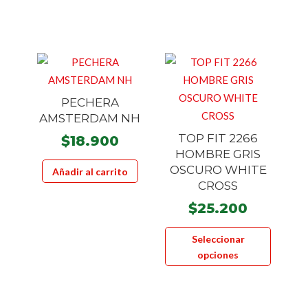
múltiples
pueden
variantes.
elegir
Las
en
opciones
la
se
página
pueden
de
PECHERA
elegir
product
AMSTERDAM NH
en
TOP FIT 2266
$
18.900
la
HOMBRE GRIS
página
OSCURO WHITE
Añadir al carrito
de
CROSS
producto
$
25.200
Este
Seleccionar
product
opciones
tiene
múltiple
variante