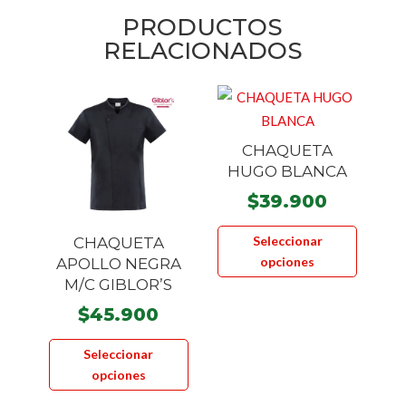
PRODUCTOS
RELACIONADOS
CHAQUETA
HUGO BLANCA
$
39.900
Este
Seleccionar
CHAQUETA
product
opciones
APOLLO NEGRA
tiene
M/C GIBLOR’S
múltiple
$
45.900
variante
Este
Las
Seleccionar
producto
opcione
opciones
tiene
se