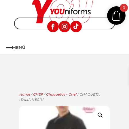
0
MENÚ
Home
/
CHEF
/
Chaquetas - Chef
/ CHAQUETA
ITALIA NEGRA