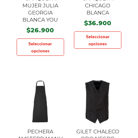
MUJER JULIA
CHICAGO
GEORGIA
BLANCA
BLANCA YOU
$
36.900
$
26.900
Este
Seleccionar
Este
product
Seleccionar
opciones
producto
tiene
opciones
tiene
múltiple
múltiples
variante
variantes.
Las
Las
opcione
opciones
se
se
pueden
pueden
elegir
elegir
en
en
la
la
página
PECHERA
GILET CHALECO
página
de