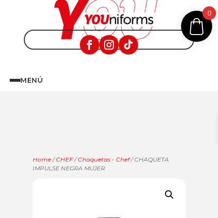
0
MENÚ
Home
/
CHEF
/
Chaquetas - Chef
/ CHAQUETA
IMPULSE NEGRA MUJER