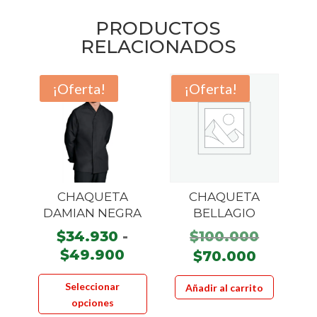
PRODUCTOS
RELACIONADOS
¡Oferta!
¡Oferta!
CHAQUETA
CHAQUETA
DAMIAN NEGRA
BELLAGIO
El
$
34.930
-
$
100.000
Rango
precio
$
49.900
El
$
70.000
de
origina
precio
Este
Seleccionar
Añadir al carrito
precios:
era:
actual
producto
opciones
desde
$100.00
es:
tiene