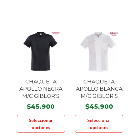
$34.930
$70.000
múltiples
hasta
variantes.
$49.900
Las
opciones
se
pueden
elegir
en
la
página
CHAQUETA
CHAQUETA
de
APOLLO NEGRA
APOLLO BLANCA
producto
M/C GIBLOR’S
M/C GIBLOR’S
$
45.900
$
45.900
Este
Este
Seleccionar
Seleccionar
producto
product
opciones
opciones
tiene
tiene
múltiples
múltiple