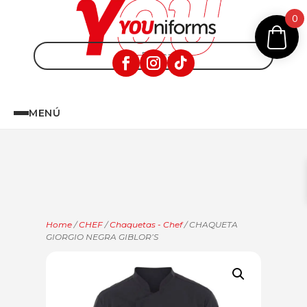
0
MENÚ
Home
/
CHEF
/
Chaquetas - Chef
/ CHAQUETA
GIORGIO NEGRA GIBLOR’S