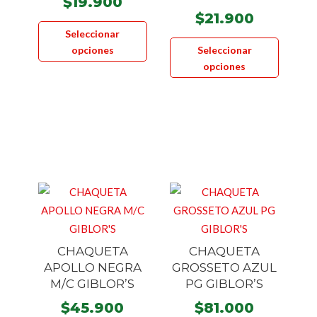
$
19.900
$
21.900
Este
Seleccionar
Este
producto
opciones
Seleccionar
product
tiene
opciones
tiene
múltiples
múltiple
variantes.
variante
Las
Las
opciones
opcione
se
se
pueden
pueden
elegir
elegir
en
en
la
la
página
CHAQUETA
CHAQUETA
página
de
APOLLO NEGRA
GROSSETO AZUL
de
producto
M/C GIBLOR’S
PG GIBLOR’S
product
$
45.900
$
81.000