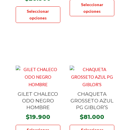
Seleccionar
Este
product
Seleccionar
opciones
producto
tiene
opciones
tiene
múltiple
múltiples
variante
variantes.
Las
Las
opcione
opciones
se
se
pueden
pueden
elegir
elegir
en
en
la
la
página
GILET CHALECO
CHAQUETA
página
de
ODO NEGRO
GROSSETO AZUL
de
product
HOMBRE
PG GIBLOR’S
producto
$
19.900
$
81.000
Este
Este
Seleccionar
Seleccionar