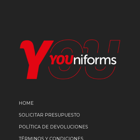
en
la
página
de
producto
HOME
SOLICITAR PRESUPUESTO
POLÍTICA DE DEVOLUCIONES
TÉRMINOS Y CONDICIONES