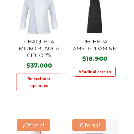
CHAQUETA
PECHERA
MIRKO BLANCA
AMSTERDAM NH
GIBLOR’S
$
18.900
$
37.000
Añadir al carrito
Este
Seleccionar
producto
opciones
tiene
múltiples
variantes.
Las
opciones
¡Oferta!
¡Oferta!
se