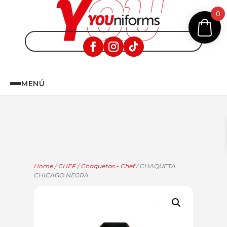
0
MENÚ
Home
/
CHEF
/
Chaquetas - Chef
/ CHAQUETA
CHICAGO NEGRA