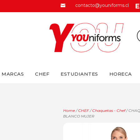
E
contacto@youniforms.cl

MARCAS
CHEF
ESTUDIANTES
HORECA
Home
/
CHEF
/
Chaquetas - Chef
/ CHA
BLANCO MUJER