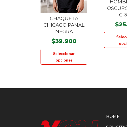
HOMBR
OSCUR
CR
CHAQUETA
$
25
CHICAGO PANAL
NEGRA
Selec
$
39.900
opc
Este
Seleccionar
producto
opciones
tiene
múltiples
variantes.
Las
opciones
se
pueden
elegir
HOME
en