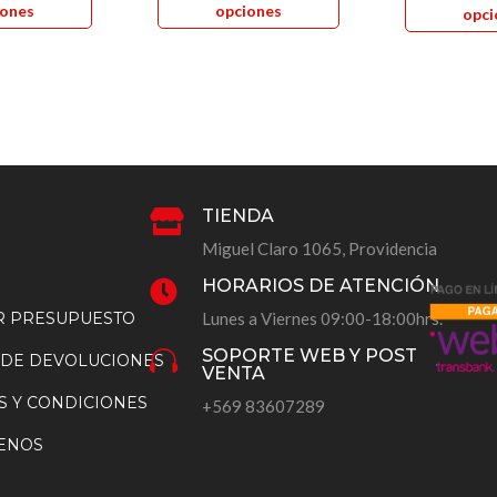
iones
opciones
opci
tiene
tiene
múltiples
múltiples
variantes.
variantes.
Las
Las
opciones
opciones
se
se
pueden
pueden
TIENDA

elegir
elegir
Miguel Claro 1065, Providencia
en
en
la
la
HORARIOS DE ATENCIÓN

página
página
AR PRESUPUESTO
Lunes a Viernes 09:00-18:00hrs.
de
de
SOPORTE WEB Y POST

 DE DEVOLUCIONES
producto
producto
VENTA
S Y CONDICIONES
+569 83607289
ENOS