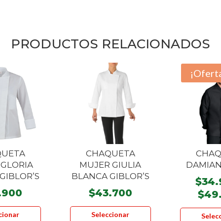
PRODUCTOS RELACIONADOS
¡Ofert
QUETA
CHAQUETA
CHAQ
 GLORIA
MUJER GIULIA
DAMIAN
GIBLOR’S
BLANCA GIBLOR’S
$
34.
.900
$
43.700
$
49
Este
Este
cionar
Seleccionar
Selec
producto
producto