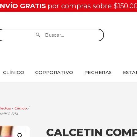
NVÍO GRATIS
por compras sobre $150.0
CLÍNICO
CORPORATIVO
PECHERAS
ESTA
edias - Clínico
/
MMHG S/M
CALCETIN COM