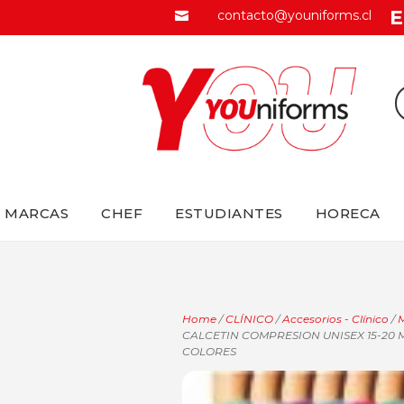
E
contacto@youniforms.cl

MARCAS
CHEF
ESTUDIANTES
HORECA
Home
/
CLÍNICO
/
Accesorios - Clínico
/
M
CALCETIN COMPRESION UNISEX 15-20 
COLORES