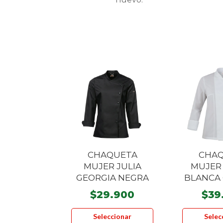
CHAQUETA
CHA
MUJER JULIA
MUJER
GEORGIA NEGRA
BLANCA 
$
29.900
$
39
Este
Seleccionar
Selec
producto