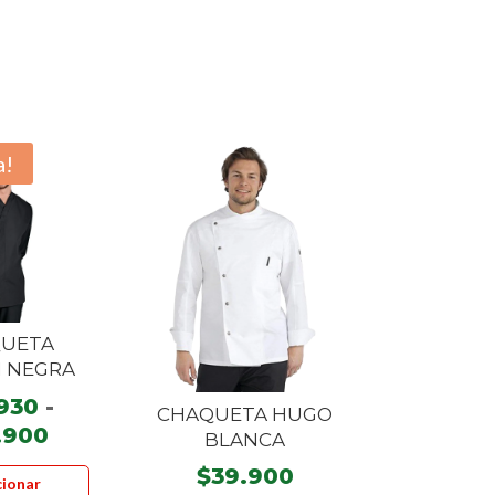
a!
UETA
 NEGRA
930
-
CHAQUETA HUGO
Rango
.900
BLANCA
de
Este
$
39.900
cionar
precios:
producto