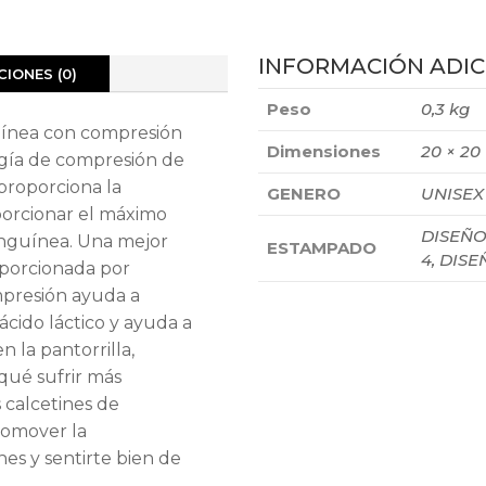
INFORMACIÓN ADIC
IONES (0)
Peso
0,3 kg
guínea con compresión
Dimensiones
20 × 20
gía de compresión de
roporciona la
GENERO
UNISEX
porcionar el máximo
DISEÑO 
anguínea. Una mejor
ESTAMPADO
4, DISE
oporcionada por
mpresión ayuda a
ácido láctico y ayuda a
 la pantorrilla,
 qué sufrir más
 calcetines de
romover la
nes y sentirte bien de