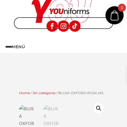
0
MENÚ
Home
/
Sin categoría
/ BLUSA OXFORD ROSA M/L