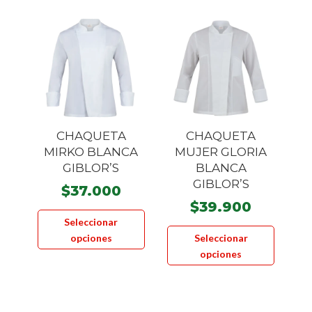
variante
Las
opcione
se
pueden
elegir
en
la
CHAQUETA
CHAQUETA
página
MIRKO BLANCA
MUJER GLORIA
GIBLOR’S
BLANCA
de
GIBLOR’S
product
$
37.000
$
39.900
Este
Seleccionar
Este
producto
opciones
Seleccionar
product
tiene
opciones
tiene
múltiples
múltiple
variantes.
variante
Las