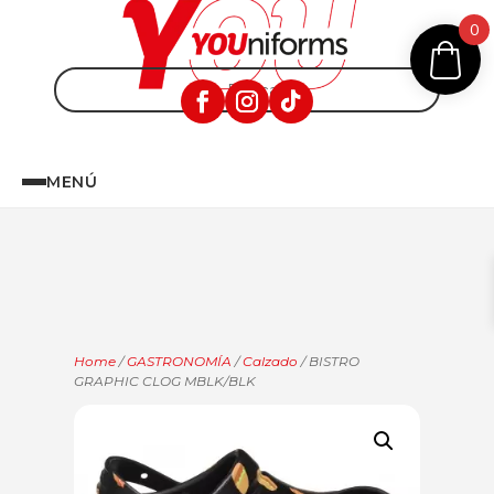
0
MENÚ
Home
/
GASTRONOMÍA
/
Calzado
/ BISTRO
GRAPHIC CLOG MBLK/BLK