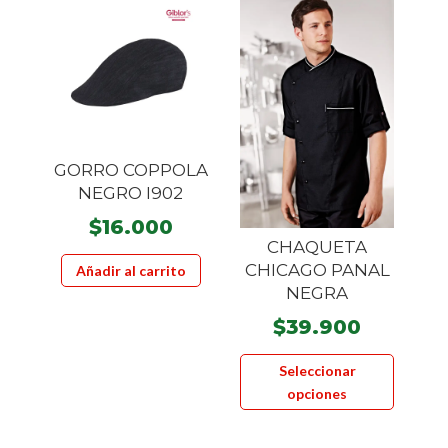
GORRO COPPOLA
NEGRO I902
$
16.000
CHAQUETA
CHICAGO PANAL
Añadir al carrito
NEGRA
$
39.900
Este
Seleccionar
product
opciones
tiene
múltiple