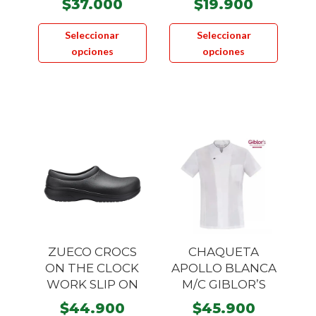
$
37.000
$
19.900
Este
Este
Seleccionar
Seleccionar
producto
product
opciones
opciones
tiene
tiene
múltiples
múltiple
variantes.
variante
Las
Las
opciones
opcione
se
se
pueden
pueden
elegir
elegir
en
en
la
la
página
página
ZUECO CROCS
CHAQUETA
de
de
ON THE CLOCK
APOLLO BLANCA
producto
product
WORK SLIP ON
M/C GIBLOR’S
$
44.900
$
45.900